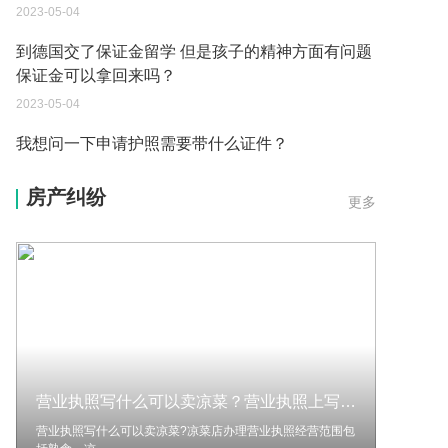
到德国交了保证金留学 但是孩子的精神方面有问题
保证金可以拿回来吗？
2023-05-04
我想问一下申请护照需要带什么证件？
2023-05-04
您好：请问从国外进口的费钢税率是多少？非常感
房产纠纷
更多
谢！
2023-05-04
外国旅游签证可以在中国大使馆登记结婚吗？
2023-05-04
我可以在苏州申请护照吗？我所在的地方是云南
2023-05-04
营业执照写什么可以卖凉菜？营业执照上写的餐饮可以卖饮料吗？|当前资讯
你好 我想问一下外国人来这里工作没有护照该怎么
办？
营业执照写什么可以卖凉菜?凉菜店办理营业执照经营范围包