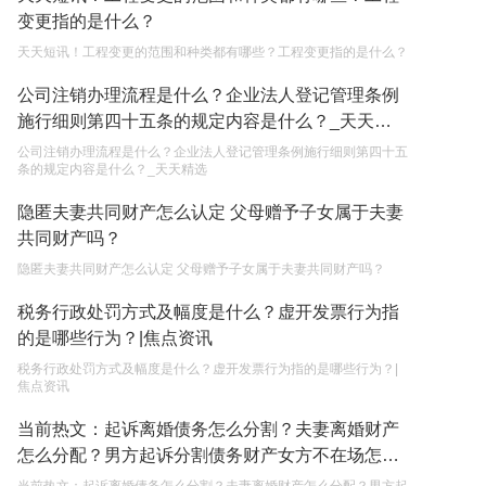
变更指的是什么？
2023-05-05
天天短讯！工程变更的范围和种类都有哪些？工程变更指的是什么？
继承遗产的份额怎么分配？
公司注销办理流程是什么？企业法人登记管理条例
2023-05-05
施行细则第四十五条的规定内容是什么？_天天精
选
公司注销办理流程是什么？企业法人登记管理条例施行细则第四十五
条的规定内容是什么？_天天精选
隐匿夫妻共同财产怎么认定 父母赠予子女属于夫妻
共同财产吗？
隐匿夫妻共同财产怎么认定 父母赠予子女属于夫妻共同财产吗？
税务行政处罚方式及幅度是什么？虚开发票行为指
的是哪些行为？|焦点资讯
税务行政处罚方式及幅度是什么？虚开发票行为指的是哪些行为？|
焦点资讯
当前热文：起诉离婚债务怎么分割？夫妻离婚财产
怎么分配？男方起诉分割债务财产女方不在场怎么
判？