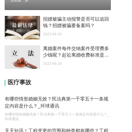
括熟食、凉
2023-05-04
如何续签居住证 我的1月7日到期
招嫖被骗主动报警是否可以追回
2023-05-04
钱？招嫖被骗要备案吗？
2023-06-26
中介说商务签转工作签证合法吗 应该向哪个国家机
关报案？
离婚案件每件交纳案件受理费多
2023-05-04
少钱呢？起讼离婚收费标准是什
么呢？ 焦点资讯
你好 我需要申请去美国结婚的签证 过程是什么？
2023-06-26
2023-05-04
医疗事故
代理权的产生原因是什么？当我国没有外贸经营权
的企业委托外贸公司进出口贸易时，相关当事人的
权利和责任是什么？
2023-05-04
有哪些情形婚姻无效？民法典第一千零五十一条规
定内容是什么？_环球通讯
单纯的遗产赠要缴税吗？
有哪些情形婚姻无效？民法典第一千零五十一条规定内容是什么？_
2023-05-05
环球通讯
遗产继承必须要公证吗？
天天短讯！工程变更的范围和种类都有哪些？工程