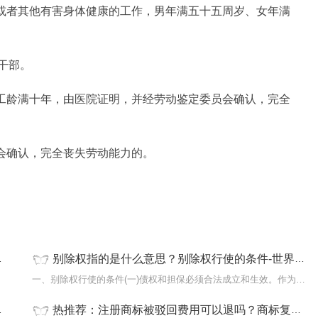
动或者其他有害身体健康的工作，男年满五十五周岁、女年满
干部。
续工龄满十年，由医院证明，并经劳动鉴定委员会确认，完全
员会确认，完全丧失劳动能力的。
别除权指的是什么意思？别除权行使的条件-世界讯息
动合同
一、别除权行使的条件(一)债权和担保必须合法成立和生效。作为别除
热推荐：注册商标被驳回费用可以退吗？商标复审一般怎么收费？