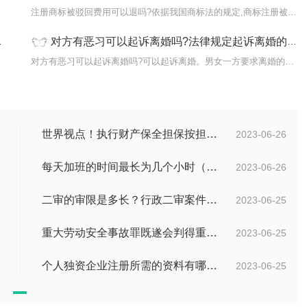
的处理
注册商标被驳回费用可以退吗?依据我国商标法的规定,商标注册被驳回
对方有恶习可以起诉离婚吗?法律规定起诉离婚的条件有哪些？ 世界观热点
客观方
对方有恶习可以起诉离婚吗?可以起诉离婚。男女一方要求离婚的，可由
世界视点！执行财产保全担保按担保金额的1%收取吗？
2023-06-26
每天加班的时间最长为几个小时（每周加班不能超过多少小时）
2023-06-26
二审的审限是多长？行政二审案件的一般处理规则是什么?
2023-06-25
重大劳动安全事故罪既遂会判得重吗？重大劳动安全事故罪与玩忽职守罪的界限是什么？_世界速看
2023-06-25
个人独资企业注册所需的资料有哪些？
2023-06-25