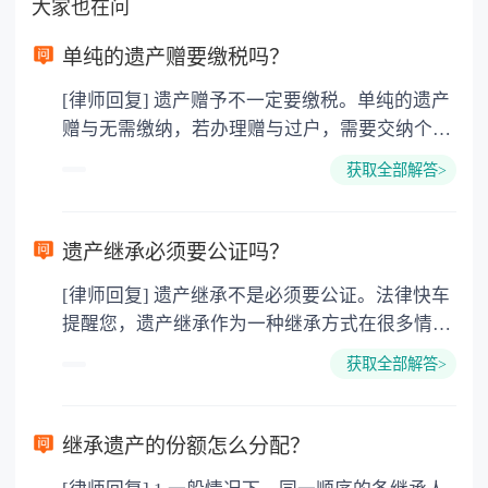
大家也在问
单纯的遗产赠要缴税吗？
[律师回复] 遗产赠予不一定要缴税。单纯的遗产
赠与无需缴纳，若办理赠与过户，需要交纳个人
所得税、契税和公证费。赠与过户是没有增值税
获取全部解答>
的，因为赠与是被认为是无偿受赠的行为，所以
需要受赠人缴纳个人所得税，同时赠与过户也需
要缴纳公证费，具体如下： 1. 公证费：按房
遗产继承必须要公证吗？
价2%缴纳 2. 评估费：按房价0.5%缴纳
[律师回复] 遗产继承不是必须要公证。法律快车
3. 印花税：按房屋评估价的0.05%缴纳 4. 土
提醒您，遗产继承作为一种继承方式在很多情况
地增值税：按房价1%缴纳 5. 房屋产权登记费：
下都是不需要公证的，当然，如果需要公正的也
100元一件。
获取全部解答>
可以到专门的公证机构去办理，相关程序参照法
律依据。公证不是遗产继承的必经程序。但为了
以防对财产继承发生纠纷，可以对遗产继承进行
继承遗产的份额怎么分配？
公证。所以，只要合法就具有法律效力，不需要