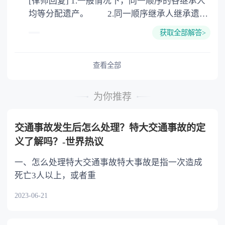
[律师回复] 1.一般情况下，同一顺序的各继承人
公证。
均等分配遗产。 2.同一顺序继承人继承遗产
的份额，一般应当均等。 3.对生活有特殊困
获取全部解答>
难又缺乏劳动能力的继承人，分配遗产时，应当
予以照顾。 4.对被继承人尽了主要扶养义务
或者与被继承人共同生活的继承人，分配遗产
查看全部
时，可以多分。 5.有扶养能力和有扶养条件
的继承人，不尽扶养义务的，分配遗产时，应当
为你推荐
不分或者少分。 6.继承人协商同意的，也可
以不均等。
交通事故发生后怎么处理？特大交通事故的定
义了解吗？-世界热议
一、怎么处理特大交通事故特大事故是指一次造成
死亡3人以上，或者重
2023-06-21