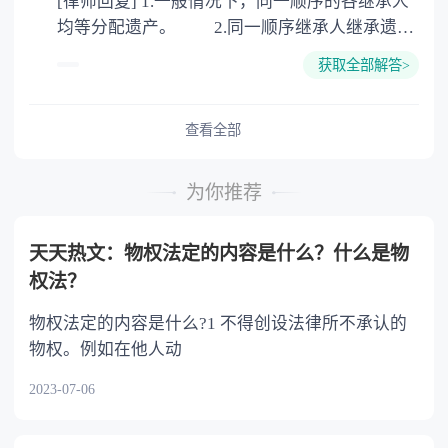
[律师回复] 1.一般情况下，同一顺序的各继承人
公证。
均等分配遗产。 2.同一顺序继承人继承遗产
的份额，一般应当均等。 3.对生活有特殊困
获取全部解答>
难又缺乏劳动能力的继承人，分配遗产时，应当
予以照顾。 4.对被继承人尽了主要扶养义务
或者与被继承人共同生活的继承人，分配遗产
查看全部
时，可以多分。 5.有扶养能力和有扶养条件
的继承人，不尽扶养义务的，分配遗产时，应当
为你推荐
不分或者少分。 6.继承人协商同意的，也可
以不均等。
天天热文：物权法定的内容是什么？什么是物
权法？
物权法定的内容是什么?1 不得创设法律所不承认的
物权。例如在他人动
2023-07-06