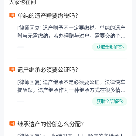
大家也在问
单纯的遗产赠要缴税吗？
[律师回复] 遗产赠予不一定要缴税。单纯的遗产
赠与无需缴纳，若办理赠与过户，需要交纳个人
所得税、契税和公证费。赠与过户是没有增值税
获取全部解答>
的，因为赠与是被认为是无偿受赠的行为，所以
需要受赠人缴纳个人所得税，同时赠与过户也需
要缴纳公证费，具体如下： 1. 公证费：按房
遗产继承必须要公证吗？
价2%缴纳 2. 评估费：按房价0.5%缴纳
[律师回复] 遗产继承不是必须要公证。法律快车
3. 印花税：按房屋评估价的0.05%缴纳 4. 土
提醒您，遗产继承作为一种继承方式在很多情况
地增值税：按房价1%缴纳 5. 房屋产权登记费：
下都是不需要公证的，当然，如果需要公正的也
100元一件。
获取全部解答>
可以到专门的公证机构去办理，相关程序参照法
律依据。公证不是遗产继承的必经程序。但为了
以防对财产继承发生纠纷，可以对遗产继承进行
继承遗产的份额怎么分配？
公证。所以，只要合法就具有法律效力，不需要