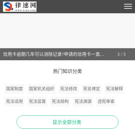
信用卡逾期几年可以消除记录?申请的信用卡一直不激活会怎么样? 环球快资讯
3
/
3
热门知识分类
国家制度
国家机关组织
宪法修改
宪名律定
宪法解释
宪法适用
宪法监督
宪法结构
宪法渊源
违宪审查
宪法分类
显示全部分类