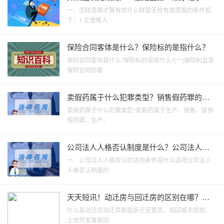
分割吗？ 聚看点
一、怎样遗嘱才算有效什么样是无效有效遗嘱的条件如
下：1 立遗嘱人
保险合同客体是什么？保险标的是指什么？
保险合同客体是什么?保险标的是指什么?(一)保险利益是
保险合同的客
卖假药属于什么犯罪类型？销售假药罪的立
案标准是什么呢？-焦点播报
卖假药属于什么犯罪类型?卖假药属于生产、销售、提供
假药罪。生产、
公司法人人格否认制度是什么？公司法人人
格否认的适用条件|天天速看
一、公司法人人格否认的适用条件是什么适用公司法人
人格否认制度的
天天短讯！动迁房与回迁房的区别在哪？什
么是动迁房？
什么是动迁房动迁房即是拆迁安置房，指因城市规划、
土地开发等原因