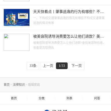
天天快看点丨肇事逃逸的行为有哪些？不构
成交通肇事逃逸的情况
一、不构成交通肇事逃逸的情况有哪些不构成交通肇事
逃逸的情况有哪
被美容院诱导消费要怎么让他们退款？美容
院退款按原价合法吗？
被美容院诱导消费要怎么让他们退款?查找美容院信息，
查看是否取得执
33条
上一页
1/33
下一页
首页
>
法律知识
>
婚姻家庭
首页
分类
列表
问答