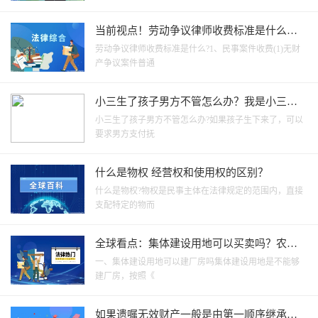
当前视点！劳动争议律师收费标准是什么？
劳动仲裁请律师划算吗？
劳动争议律师收费标准是什么?1、民事案件收费(1)无财
产争议案件普通
小三生了孩子男方不管怎么办？我是小三被
原配起诉了怎么办？
小三生了孩子男方不管怎么办?如果孩子生下来了，可以
要求男方支付抚
什么是物权 经营权和使用权的区别？
什么是物权?物权是民事主体在法律规定的范围内，直接
支配特定的物而
全球看点：集体建设用地可以买卖吗？农村
集体土地所有权是归国家的吧
一、集体建设用地可以建厂房吗集体建设用地是不能够
建厂房，按照《
如果遗嘱无效财产一般是由第一顺序继承人