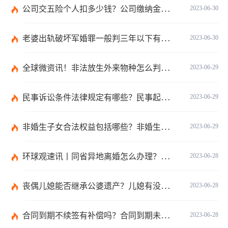
公司交五险个人扣多少钱？公司缴纳金额的算法是什么？|每日短讯
2023-06-30
老婆出轨破坏军婚罪一般判三年以下有期徒刑吗？
2023-06-30
全球微资讯！非法放生外来物种怎么判？放生归哪个部门管？
2023-06-29
民事诉讼条件法律规定有哪些？民事起诉的流程的是怎样的？
2023-06-29
非婚生子女合法权益包括哪些？非婚生子女继承财产的条件是什么？ 全球热点评
2023-06-29
环球观速讯丨同省异地离婚怎么办理？夫妻异地离婚须准备哪些资料？
2023-06-28
丧偶儿媳能否继承公婆遗产？儿媳有没有赡养老人的义务？
2023-06-28
合同到期不续签有补偿吗？合同到期未提前30天通知怎么赔偿？ 当前速看
2023-06-28