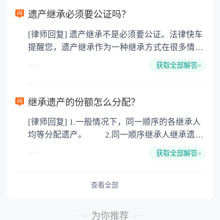
要缴纳公证费，具体如下： 1. 公证费：按房
遗产继承必须要公证吗？
价2%缴纳 2. 评估费：按房价0.5%缴纳
[律师回复] 遗产继承不是必须要公证。法律快车
3. 印花税：按房屋评估价的0.05%缴纳 4. 土
提醒您，遗产继承作为一种继承方式在很多情况
地增值税：按房价1%缴纳 5. 房屋产权登记费：
下都是不需要公证的，当然，如果需要公正的也
100元一件。
获取全部解答>
可以到专门的公证机构去办理，相关程序参照法
律依据。公证不是遗产继承的必经程序。但为了
以防对财产继承发生纠纷，可以对遗产继承进行
继承遗产的份额怎么分配？
公证。所以，只要合法就具有法律效力，不需要
[律师回复] 1.一般情况下，同一顺序的各继承人
公证。
均等分配遗产。 2.同一顺序继承人继承遗产
的份额，一般应当均等。 3.对生活有特殊困
获取全部解答>
难又缺乏劳动能力的继承人，分配遗产时，应当
予以照顾。 4.对被继承人尽了主要扶养义务
或者与被继承人共同生活的继承人，分配遗产
查看全部
时，可以多分。 5.有扶养能力和有扶养条件
的继承人，不尽扶养义务的，分配遗产时，应当
为你推荐