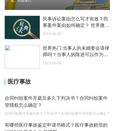
证。但是签订
2023-05-04
如何续签居住证 我的1月7日到期
民事诉讼案由怎么写才有效？民
2023-05-04
事案件案由如何确定？ 世界微资
讯
2023-06-30
中介说商务签转工作签证合法吗 应该向哪个国家机
关报案？
世界热门:当事人的未婚妻会请律
2023-05-04
师吗？当事人的陈述可以作为证
据吗？
你好 我需要申请去美国结婚的签证 过程是什么？
2023-06-30
2023-05-04
医疗事故
代理权的产生原因是什么？当我国没有外贸经营权
的企业委托外贸公司进出口贸易时，相关当事人的
权利和责任是什么？
2023-05-04
合同纠纷案件开庭后多久下判决书？合同纠纷案件
管辖权怎么确定？
单纯的遗产赠要缴税吗？
合同纠纷案件开庭后多久下判决书？合同纠纷案件管辖权怎么确定？
2023-05-05
有哪些医疗事故鉴定申请书格式？医疗事故赔偿的
遗产继承必须要公证吗？