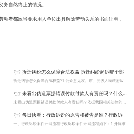
义务自然终止的情况。
劳动者都应当要求用人单位出具解除劳动关系的书面证明，
。
拆迁纠纷怎么保障合法权益 拆迁纠纷起诉哪个部门？-最新资讯
资可以
拆迁纠纷怎么保障合法权益?1 公众意见权。市、县级人民政府应当组织
？
未看出伪造票据错误付款付款人有责任吗？什么是票据损害责任？-当前快讯
女方出
未看出伪造票据错误付款付款人有责任吗？依据我国相关法律的规定，
每日快看：行政诉讼的原告和被告是谁？行政诉讼的审理期限是对于一审行政案件吗？
1、妻子在生病期间是可以提出离婚的，法律
一、行政诉讼案件开庭流程行政诉讼案件开庭流程如下：1 开庭准备。