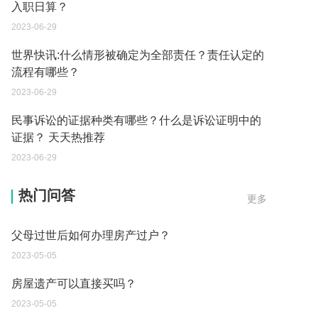
入职日算？
2023-06-29
世界快讯:什么情形被确定为全部责任？责任认定的
流程有哪些？
2023-06-29
民事诉讼的证据种类有哪些？什么是诉讼证明中的
证据？ 天天热推荐
继承遗产的份额怎么分配？
2023-06-29
2023-05-05
父母过世后如何办理房产过户？
热门问答
更多
2023-05-05
房屋遗产可以直接买吗？
2023-05-05
取保候审已经过期 现在让海关拘留 这是什么情况？
2023-05-04