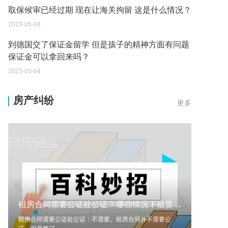
到德国交了保证金留学 但是孩子的精神方面有问题
保证金可以拿回来吗？
2023-05-04
我想问一下申请护照需要带什么证件？
2023-05-04
您好：请问从国外进口的费钢税率是多少？非常感
房产纠纷
更多
谢！
2023-05-04
外国旅游签证可以在中国大使馆登记结婚吗？
2023-05-04
我可以在苏州申请护照吗？我所在的地方是云南
2023-05-04
租房合同需要公证处公证？哪些情况下租赁期限内甲方承担责任？ 聚焦
你好 我想问一下外国人来这里工作没有护照该怎么
租房合同需要公证处公证：不需要。租房合同并不需要公
办？