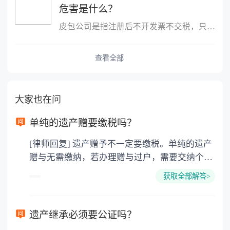
危害是什么？
皮包公司是指注册后不开发票不交税，只用公司名称进行进出账的公司
查看全部
大家也在问
单纯的遗产赠要缴税吗？
[律师回复] 遗产赠予不一定要缴税。单纯的遗产
赠与无需缴纳，若办理赠与过户，需要交纳个人
所得税、契税和公证费。赠与过户是没有增值税
获取全部解答>
的，因为赠与是被认为是无偿受赠的行为，所以
需要受赠人缴纳个人所得税，同时赠与过户也需
要缴纳公证费，具体如下： 1. 公证费：按房
遗产继承必须要公证吗？
价2%缴纳 2. 评估费：按房价0.5%缴纳