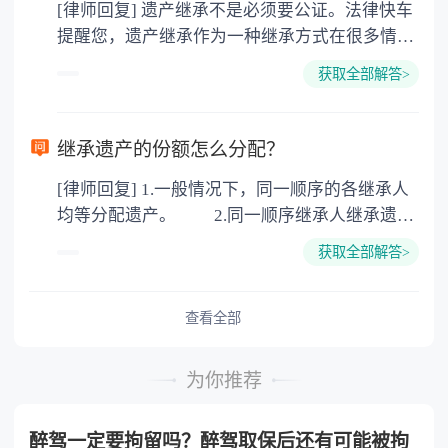
[律师回复] 遗产继承不是必须要公证。法律快车
3. 印花税：按房屋评估价的0.05%缴纳 4. 土
提醒您，遗产继承作为一种继承方式在很多情况
地增值税：按房价1%缴纳 5. 房屋产权登记费：
下都是不需要公证的，当然，如果需要公正的也
100元一件。
获取全部解答>
可以到专门的公证机构去办理，相关程序参照法
律依据。公证不是遗产继承的必经程序。但为了
以防对财产继承发生纠纷，可以对遗产继承进行
继承遗产的份额怎么分配？
公证。所以，只要合法就具有法律效力，不需要
[律师回复] 1.一般情况下，同一顺序的各继承人
公证。
均等分配遗产。 2.同一顺序继承人继承遗产
的份额，一般应当均等。 3.对生活有特殊困
获取全部解答>
难又缺乏劳动能力的继承人，分配遗产时，应当
予以照顾。 4.对被继承人尽了主要扶养义务
或者与被继承人共同生活的继承人，分配遗产
查看全部
时，可以多分。 5.有扶养能力和有扶养条件
的继承人，不尽扶养义务的，分配遗产时，应当
为你推荐
不分或者少分。 6.继承人协商同意的，也可
以不均等。
醉驾一定要拘留吗？醉驾取保后还有可能被拘