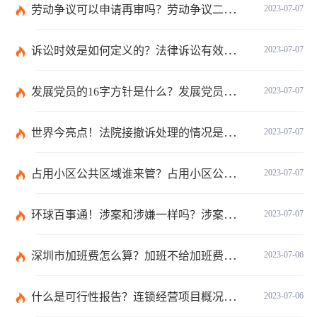
劳动争议可以申请再审吗？劳动争议二审后还可以上诉吗？
2023-07-07
诉讼时效是如何定义的？法律诉讼有效期是多久？
2023-07-07
发展党员的16字方针是什么？发展党员程序有哪些？ 全球消息
2023-07-07
世界今亮点！法院接撤诉处理的情况是什么？离婚案件撤诉后什么时候可以再起诉？
2023-07-07
占用小区公共区域谁来管？占用小区公共区域违法吗？
2023-07-07
环球百事通！涉案和涉嫌一样吗？涉案金额多少可以立案？
2023-07-07
深圳市加班费怎么算？加班不给加班费应该怎么办？
2023-07-06
什么是可行性报告？连锁经营项目概况都有哪些内容？ 环球观察
2023-07-06