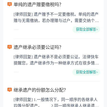
单纯的遗产赠要缴税吗？
[律师回复] 遗产赠予不一定要缴税。单纯的遗产
赠与无需缴纳，若办理赠与过户，需要交纳个人
所得税、契税和公证费。赠与过户是没有增值税
获取全部解答>
的，因为赠与是被认为是无偿受赠的行为，所以
需要受赠人缴纳个人所得税，同时赠与过户也需
要缴纳公证费，具体如下： 1. 公证费：按房
遗产继承必须要公证吗？
价2%缴纳 2. 评估费：按房价0.5%缴纳
[律师回复] 遗产继承不是必须要公证。法律快车
3. 印花税：按房屋评估价的0.05%缴纳 4. 土
提醒您，遗产继承作为一种继承方式在很多情况
地增值税：按房价1%缴纳 5. 房屋产权登记费：
下都是不需要公证的，当然，如果需要公正的也
100元一件。
获取全部解答>
可以到专门的公证机构去办理，相关程序参照法
律依据。公证不是遗产继承的必经程序。但为了
以防对财产继承发生纠纷，可以对遗产继承进行
继承遗产的份额怎么分配？
公证。所以，只要合法就具有法律效力，不需要
[律师回复] 1.一般情况下，同一顺序的各继承人
公证。
均等分配遗产。 2.同一顺序继承人继承遗产