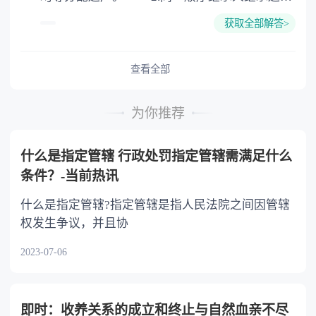
的份额，一般应当均等。 3.对生活有特殊困
获取全部解答>
难又缺乏劳动能力的继承人，分配遗产时，应当
予以照顾。 4.对被继承人尽了主要扶养义务
或者与被继承人共同生活的继承人，分配遗产
查看全部
时，可以多分。 5.有扶养能力和有扶养条件
的继承人，不尽扶养义务的，分配遗产时，应当
为你推荐
不分或者少分。 6.继承人协商同意的，也可
以不均等。
什么是指定管辖 行政处罚指定管辖需满足什么
条件？-当前热讯
什么是指定管辖?指定管辖是指人民法院之间因管辖
权发生争议，并且协
2023-07-06
即时：收养关系的成立和终止与自然血亲不尽