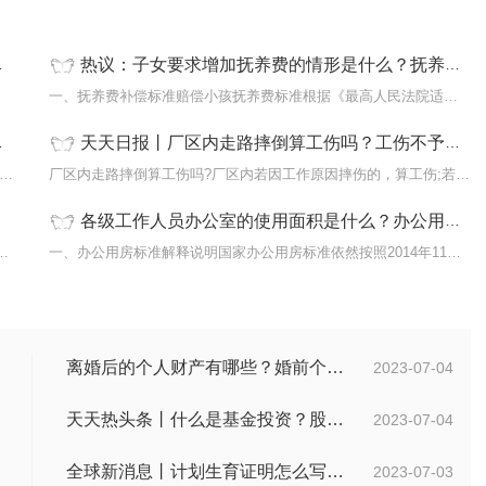
热议：子女要求增加抚养费的情形是什么？抚养费补偿标准是什么？
是指为
一、抚养费补偿标准赔偿小孩抚养费标准根据《最高人民法院适用<中华
天天日报丨厂区内走路摔倒算工伤吗？工伤不予认定的三个条件是什么？
工伤医院报销需要什么材料工伤医院报销需要以下材料：1 工伤认
厂区内走路摔倒算工伤吗?厂区内若因工作原因摔伤的，算工伤;若是在
各级工作人员办公室的使用面积是什么？办公用房人均建筑面积怎么规定的？
房的定义是指购买仅拥有的唯一住房，首套房
一、办公用房标准解释说明国家办公用房标准依然按照2014年11月27日
离婚后的个人财产有哪些？婚前个人财产要怎么证明？
2023-07-04
天天热头条丨什么是基金投资？股票中的价值投资是什么意思？
2023-07-04
全球新消息丨计划生育证明怎么写？计划生育证明都需要什么材料？
2023-07-03