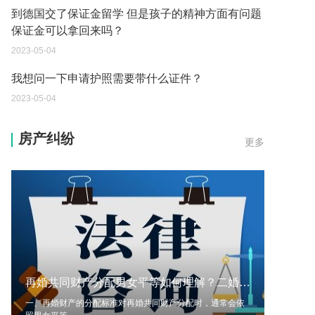
到德国交了保证金留学 但是孩子的精神方面有问题
保证金可以拿回来吗？
2023-05-04
我想问一下申请护照需要带什么证件？
2023-05-04
您好：请问从国外进口的费钢税率是多少？非常感
房产纠纷
更多
谢！
2023-05-04
外国旅游签证可以在中国大使馆登记结婚吗？
2023-05-04
我可以在苏州申请护照吗？我所在的地方是云南
2023-05-04
再婚共同财产分配男女平等如何理解？二婚结婚需要哪些材料？
你好 我想问一下外国人来这里工作没有护照该怎么
办？
一、再婚财产的分配标准对再婚共同财产分配时，通常会依