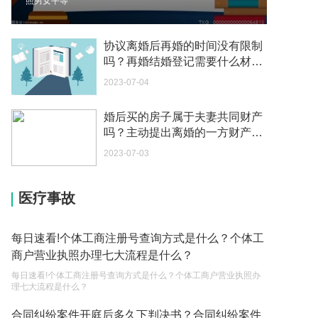
照男女平等
2023-05-04
如何续签居住证 我的1月7日到期
协议离婚后再婚的时间没有限制
2023-05-04
吗？再婚结婚登记需要什么材
料？
2023-07-04
中介说商务签转工作签证合法吗 应该向哪个国家机
关报案？
婚后买的房子属于夫妻共同财产
2023-05-04
吗？主动提出离婚的一方财产怎
么分配？
你好 我需要申请去美国结婚的签证 过程是什么？
2023-07-03
2023-05-04
医疗事故
代理权的产生原因是什么？当我国没有外贸经营权
的企业委托外贸公司进出口贸易时，相关当事人的
权利和责任是什么？
2023-05-04
每日速看!个体工商注册号查询方式是什么？个体工
商户营业执照办理七大流程是什么？
单纯的遗产赠要缴税吗？
每日速看!个体工商注册号查询方式是什么？个体工商户营业执照办
2023-05-05
理七大流程是什么？
遗产继承必须要公证吗？
合同纠纷案件开庭后多久下判决书？合同纠纷案件