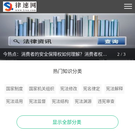
今热点：消费者的安全保障权如何理解？消费者权益的内容是哪些？
2
/
3
热门知识分类
国家制度
国家机关组织
宪法修改
宪名律定
宪法解释
宪法适用
宪法监督
宪法结构
宪法渊源
违宪审查
宪法分类
显示全部分类