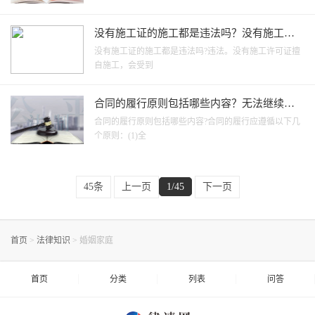
没有施工证的施工都是违法吗？没有施工许
可证可以签发开工令吗？|视焦点讯
没有施工证的施工都是违法吗?违法。没有施工许可证擅
自施工，会受到
合同的履行原则包括哪些内容？无法继续履
行的合同该如何处理？
合同的履行原则包括哪些内容?合同的履行应遵循以下几
个原则：(1)全
45条
上一页
1/45
下一页
首页
>
法律知识
>
婚姻家庭
首页
分类
列表
问答