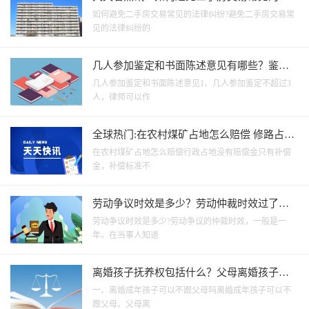
律纠纷？二手房买卖合同的时效是多长？
如何避免二手房交易常见的法律纠纷?避免二手房交易常
见的法律纠纷的
几人参加鉴定和书面陈述意见有哪些？鉴定
的过程有哪些？ 全球信息
几人参加鉴定和书面陈述意见1、几人参加鉴定不超过3
人，律师可以作
全球热门:在农村煤矿占地怎么赔偿 修路占地
一亩补偿多少？
在农村煤矿占地怎么赔偿行政占地没有赔偿金只有补偿
金，补偿标准不
劳动争议时效是多少？劳动仲裁时效过了六
年怎么办？
劳动争议时效是多少?劳动争议的仲裁时效，一般是一
年。在当事人知道
离婚孩子抚养权包括什么？父母离婚孩子若
满十八周岁可以谁都不跟吗？
一、离婚成年孩子可以不跟父母吗离婚成年孩子可以不
跟父母。父母离