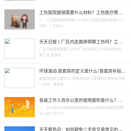
工伤医院报销需要什么材料？工伤医疗费用
报销比例是多少？-天天热点评
一、工伤医院报销需要什么材料工伤医院报销需要以下
材料：1 工伤认
天天日报丨厂区内走路摔倒算工伤吗？工伤
不予认定的三个条件是什么？
厂区内走路摔倒算工伤吗?厂区内若因工作原因摔伤的，
算工伤;若是在
环球滚动:首套房的定义是什么?首套房补贴去
哪里申请?
首套房的定义是什么?首套房的定义是指购买仅拥有的唯
一住房，首套房
各级工作人员办公室的使用面积是什么？办
公用房人均建筑面积怎么规定的？
一、办公用房标准解释说明国家办公用房标准依然按照
2014年11月27日
天天看热讯：如何避免二手房交易常见的法