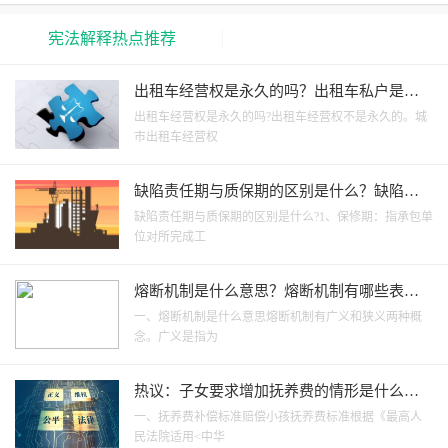
宪法解释热点推荐
出租车经营权是永久的吗？出租车私户是终
身的吗？
出租车经营权是永久的吗?出租车经营权不是永久的。城
市出租车经营权
缺陷责任期与质保期的区别是什么？缺陷责
任期的时间是多久？
缺陷责任期与质保期的区别是什么?1、保修期：指承包单
位对所完成工
熔断机制是什么意思？熔断机制有哪些表现
形式？-焦点速讯
一、熔断机制是什么意思熔断机制有广义和狭义两种概
念。广义是指为
热议：子女要求增加抚养费的情形是什么？
抚养费补偿标准是什么？
一、抚养费补偿标准赔偿小孩抚养费标准根据《最高人
民法院适用<中华