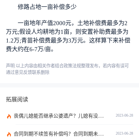
修路占地一亩补偿多少
一亩地年产值2000元，土地补偿费最多为2
万元;假设人均耕地为1亩，则安置补助费最多为
1.2万;青苗补偿费最多为3万元。这样算下来补偿
费大约在6-7万/亩。
声明:以上内容由相关作者结合政策法规整理发布，若内容有误可
通过意见反馈联系删除
拓展阅读
丧偶儿媳能否继承公婆遗产？儿媳有没有赡养老人的义务？
2023-06-28
合同到期不续签有补偿吗？合同到期未提前30天通知怎么赔偿？ 当前速看
2023-06-28