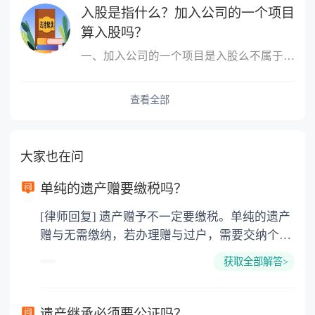
入股是指什么？加入公司的一个项目
算入股吗？
一、加入公司的一个项目是入股么不属于，入股是指公司成立后，原始
查看全部
大家也在问
单纯的遗产赠要缴税吗？
[律师回复] 遗产赠予不一定要缴税。单纯的遗产
赠与无需缴纳，若办理赠与过户，需要交纳个人
所得税、契税和公证费。赠与过户是没有增值税
获取全部解答>
的，因为赠与是被认为是无偿受赠的行为，所以
需要受赠人缴纳个人所得税，同时赠与过户也需
要缴纳公证费，具体如下： 1. 公证费：按房
遗产继承必须要公证吗？