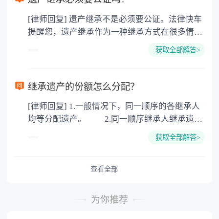
价2%缴纳 2. 评估费：按房价0.5%缴纳
[律师回复] 遗产继承不是必须要公证。法律快车
3. 印花税：按房屋评估价的0.05%缴纳 4. 土
提醒您，遗产继承作为一种继承方式在很多情况
地增值税：按房价1%缴纳 5. 房屋产权登记费：
下都是不需要公证的，当然，如果需要公正的也
100元一件。
获取全部解答>
可以到专门的公证机构去办理，相关程序参照法
律依据。公证不是遗产继承的必经程序。但为了
以防对财产继承发生纠纷，可以对遗产继承进行
继承遗产的份额怎么分配？
公证。所以，只要合法就具有法律效力，不需要
[律师回复] 1.一般情况下，同一顺序的各继承人
公证。
均等分配遗产。 2.同一顺序继承人继承遗产
的份额，一般应当均等。 3.对生活有特殊困
获取全部解答>
难又缺乏劳动能力的继承人，分配遗产时，应当
予以照顾。 4.对被继承人尽了主要扶养义务
或者与被继承人共同生活的继承人，分配遗产
查看全部
时，可以多分。 5.有扶养能力和有扶养条件
的继承人，不尽扶养义务的，分配遗产时，应当
为你推荐
不分或者少分。 6.继承人协商同意的，也可